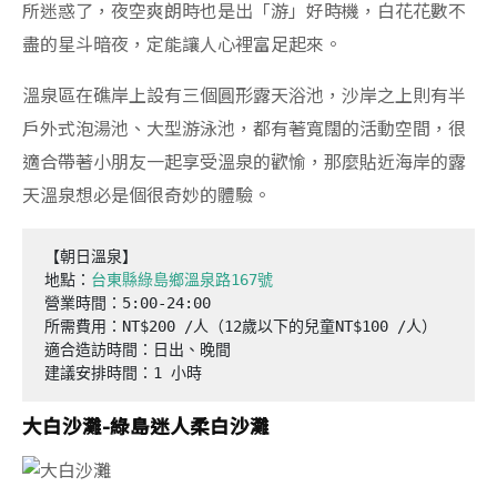
所迷惑了，夜空爽朗時也是出「游」好時機，白花花數不
盡的星斗暗夜，定能讓人心裡富足起來。
溫泉區在礁岸上設有三個圓形露天浴池，沙岸之上則有半
戶外式泡湯池、大型游泳池，都有著寬闊的活動空間，很
適合帶著小朋友一起享受溫泉的歡愉，那麼貼近海岸的露
天溫泉想必是個很奇妙的體驗。
【朝日溫泉】

地點：
台東縣綠島鄉溫泉路167號
營業時間：5:00-24:00

所需費用：NT$200 /人（12歲以下的兒童NT$100 /人）

適合造訪時間：日出、晚間

建議安排時間：1 小時
大白沙灘-綠島迷人柔白沙灘