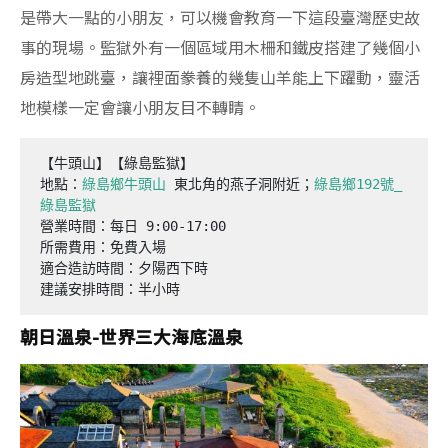
是帶大一點的小朋友，可以機會教育一下這段臺灣歷史故
事的現場。監獄外有一個區域用木柵和鐵皮搭建了幾個小
房造型地跳臺，讓裡面豢養的幾隻山羊能上下躍動，靈活
地模樣一定會讓小朋友目不轉睛。
【牛頭山】【綠島監獄】

地點：
綠島鄉牛頭山
 東北角的燕子洞附近；
綠島鄉192號_
綠島監獄
營業時間：每日 9:00-17:00

所需費用：免費入場

適合造訪時間：夕陽西下時

建議安排時間：半小時
朝日溫泉-世界三大海底溫泉