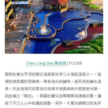
Chen Liang Dao 陳良道
| FLICKR
面對壯美太平洋的朝日溫泉是世界三大海底溫泉之一，這
裡的泉質屬於硫磺泉，帶有海水的鹹味，是罕見的鹹水溫
泉。在此泡湯可欣賞旭日自東方海面冉冉升起綻放光華，
因此稱之「朝日」，景觀壯麗又自帶陣陣海濤搗石聲，擄
掠了不少人心中私藏的感動。另外，千萬別被朝日的名字