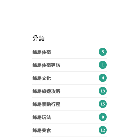
在地小吃、早午餐、海景咖啡，綠島美
出夕陽觀賞點、私房秘境、網美打卡
綠島旅遊季節？三天兩夜/兩天一夜/一
食地圖一覽
點，環島一圈輕鬆玩遍
日遊行程
分類
綠島住宿
5
綠島住宿專訪
1
綠島文化
4
綠島旅遊攻略
13
綠島景點行程
15
綠島玩法
8
綠島美食
12