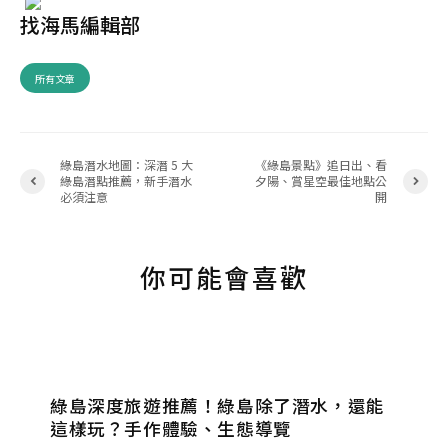
找海馬編輯部
所有文章
綠島潛水地圖：深潛 5 大
《綠島景點》追日出、看
綠島潛點推薦，新手潛水
夕陽、賞星空最佳地點公
必須注意
開
你可能會喜歡
綠島深度旅遊推薦！綠島除了潛水，還能
這樣玩？手作體驗、生態導覽