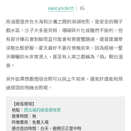
nancyrickitt
｜ IG
烏油窟是夾在大海和沙灘之間的潟湖地形，是安全的親子
戲水區。沙子大多是貝殼、珊瑚碎片化成雖然不銳利，但
有部分礁石會割腳而且可能會有寄居蟹路過，還是建議穿
涼鞋比較舒服。夏天最好不要在傍晚前來，因為經過一整
天曝曬的水非常燙人，甚至有人將之戲稱為「偽」朝日溫
泉。
另外如果想跟燈塔合照可以挑上午前來，運氣好還能和飛
過頭頂的飛機合照呢。
【綠島燈塔】

地點：
西北端的綠島燈塔旁
營業時間：無

所需費用：免費入場

適合造訪時間：白天，避開日正當中時
