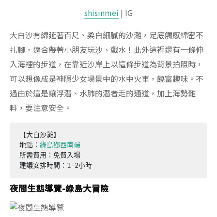
shisinmei
| IG
大白沙有綿延著百尺、柔白細膩的沙灘，足底觸感綿密不
扎腳，適合帶著小朋友玩沙、戲水！此外這裡還有一條伸
入海裡的步道，在靠近沙岸上以這條步道為背景拍照時，
可以想像成是神隱少女場景中的水中火車，饒富趣味。不
過由於這是讓浮潛、水肺的潛者走的通道，加上海勢難
料，要注意安全。
【大白沙灘】

地點：
所需費用：免費入場

建議安排時間：1-2小時
夜間生態導覽-綠島大冒險