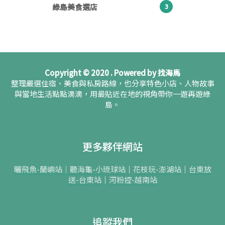
綠島美食選店
3
Copyright © 2020 . Powered by 找海馬
整理嚴選住宿、美食與私房路線，也分享特色小店、人物故事
與當地生活點點滴滴，用最貼近在地的視角帶你一遊再遊綠
島。
更多夥伴網站
曬飛魚-蘭嶼站｜
聽海龜-小琉球站
｜
花枝玩-澎湖站
｜
台東放
送-台東站
｜
河粉控-越南站
追蹤我們