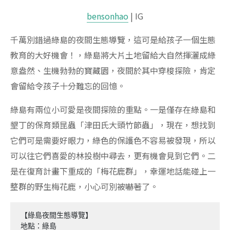
bensonhao
| IG
千萬別錯過綠島的夜間生態導覽，這可是給孩子一個生態
教育的大好機會！，綠島將大片土地留給大自然揮灑成綠
意盎然、生機勃勃的寶藏園，夜間於其中穿梭探險，肯定
會留給令孩子十分難忘的回憶。
綠島有兩位小可愛是夜間探險的重點。一是僅存在綠島和
墾丁的保育類昆蟲「津田氏大頭竹節蟲」，現在，想找到
它們可是需要好眼力，綠色的保護色不容易被發現，所以
可以往它們喜愛的林投樹中尋去，更有機會見到它們。二
是在復育計畫下重成的「梅花鹿群」，幸運地話能碰上一
整群的野生梅花鹿，小心可別被嚇著了。
【綠島夜間生態導覽】

地點：綠島
