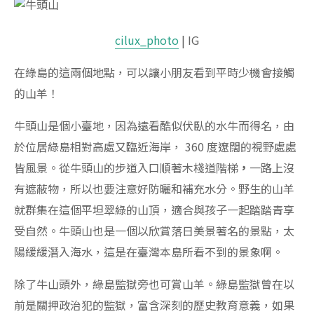
cilux_photo
| IG
在綠島的這兩個地點，可以讓小朋友看到平時少機會接觸
的山羊！
牛頭山是個小臺地，因為遠看酷似伏臥的水牛而得名，由
於位居綠島相對高處又臨近海岸， 360 度遼闊的視野處處
皆風景。從牛頭山的步道入口順著木棧道階梯
，
一路上沒
有遮蔽物，所以也要注意好防曬和補充水分。野生的山羊
就群集在這個平坦翠綠的山頂，適合與孩子一起踏踏青享
受自然。牛頭山也是一個以欣賞落日美景著名的景點，太
陽緩緩潛入海水，這是在臺灣本島所看不到的景象啊。
除了牛山頭外，綠島監獄旁也可賞山羊。綠島監獄曾在以
前是關押政治犯的監獄，富含深刻的歷史教育意義，如果