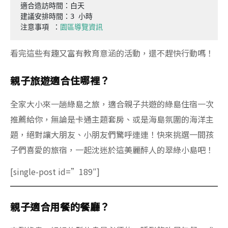
適合造訪時間：白天

建議安排時間：3 小時

注意事項 ：
園區導覽資訊
看完這些有趣又富有教育意涵的活動，還不趕快行動嗎！
親子旅遊適合住哪裡？
全家大小來一趟綠島之旅，適合親子共遊的綠島住宿一次
推薦給你，無論是卡通主題套房、或是海島氛圍的海洋主
題，絕對讓大朋友、小朋友們驚呼連連！快來挑選一間孩
子們喜愛的旅宿，一起沈迷於這美麗醉人的翠綠小島吧！
[single-post id=”189″]
親子適合用餐的餐廳？