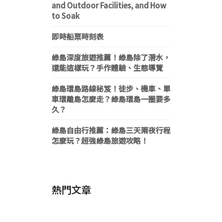
and Outdoor Facilities, and How
to Soak
即時船票時刻表
綠島深度旅遊推薦！綠島除了潛水，
還能這樣玩？手作體驗、生態導覽
綠島環島路線秘笈！徒步、機車、單
車環離島怎麼走？綠島環島一圈要多
久？
綠島自由行推薦：綠島三天兩夜行程
怎麼玩？超強綠島旅遊攻略！
熱門文章
綠島美食推薦：30 間以上必吃美食：
《2022綠島景點》24個必玩景點、日
《綠島旅遊懶人包》綠島怎麼去？最佳