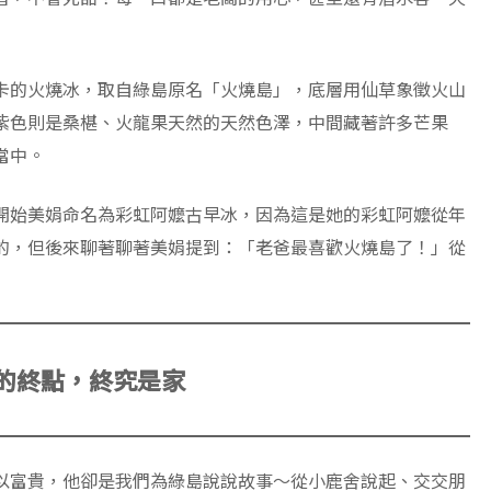
卡的火燒冰，取自綠島原名「火燒島」，底層用仙草象徵火山
紫色則是桑椹、火龍果天然的天然色澤，中間藏著許多芒果
當中。
開始美娟命名為彩虹阿嬤古早冰，因為這是她的彩虹阿嬤從年
的，但後來聊著聊著美娟提到：「老爸最喜歡火燒島了！」從
的終點，終究是家
以富貴，他卻是我們為綠島說說故事～從小鹿舍說起、交交朋