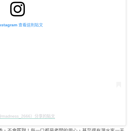
Instagram 查看這則貼文
madness_2666）分享的貼文
香，不會死甜！每一口都是老闆的用心，甚至還有潛水客一天