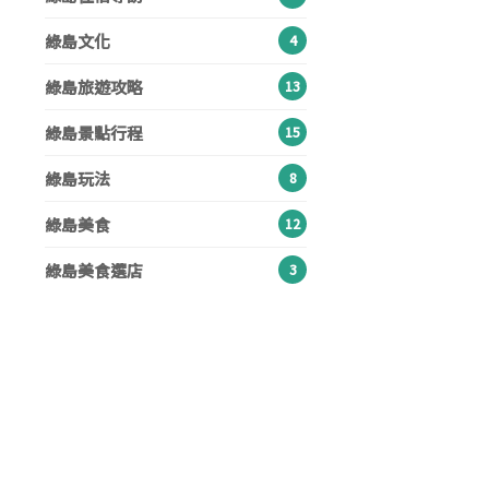
綠島文化
4
綠島旅遊攻略
13
綠島景點行程
15
綠島玩法
8
綠島美食
12
綠島美食選店
3