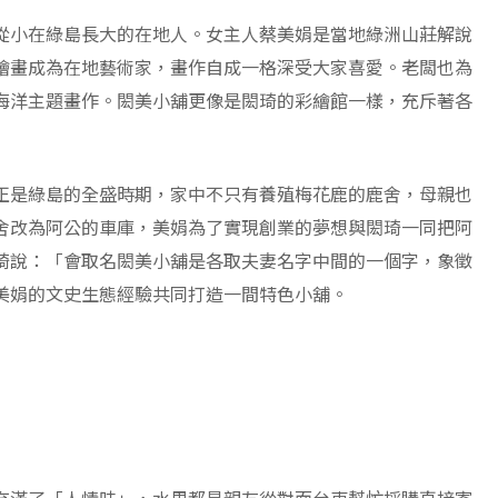
從小在綠島長大的在地人。女主人蔡美娟是當地綠洲山莊解說
繪畫成為在地藝術家，畫作自成一格深受大家喜愛。老闆也為
海洋主題畫作。閎美小舖更像是閎琦的彩繪館一樣，充斥著各
正是綠島的全盛時期，家中不只有養殖梅花鹿的鹿舍，母親也
舍改為阿公的車庫，美娟為了實現創業的夢想與閎琦一同把阿
琦說：「會取名閎美小舖是各取夫妻名字中間的一個字，象徵
美娟的文史生態經驗共同打造一間特色小舖。