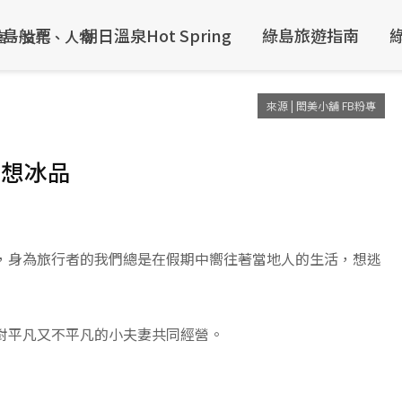
綠島船票
朝日溫泉Hot Spring
綠島旅遊指南
來源 | 閎美小舖 FB粉專
夢想冰品
，身為旅行者的我們總是在假期中嚮往著當地人的生活，想逃
對平凡又不平凡的小夫妻共同經營。