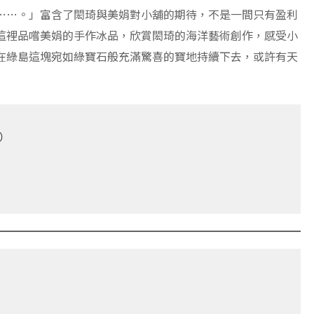
……。」富含了閎琦與美娟對小舖的期待，不是一間只有盈利
這裡品嚐美娟的手作冰品，欣賞閎琦的海洋藝術創作，感受小
在綠島這塊宛如綠寶石般充滿驚喜的寶地持續下去，或許有天
）
