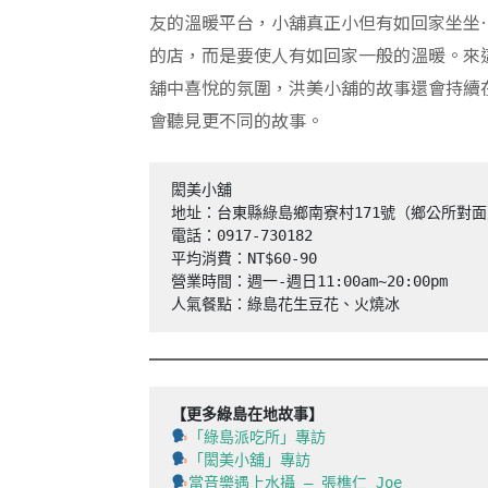
友的溫暖平台，小舖真正小但有如回家坐坐
的店，而是要使人有如回家一般的溫暖。來
舖中喜悅的氛圍，洪美小舖的故事還會持續
會聽見更不同的故事。
閎美小舖

地址：台東縣綠島鄉南寮村171號（鄉公所對面
電話：0917-730182

平均消費：NT$60-90

營業時間：週一-週日11:00am~20:00pm

人氣餐點：綠島花生豆花、火燒冰
【更多綠島在地故事】
「綠島派吃所」專訪
「閎美小舖」專訪
當音樂遇上水攝 — 張樵仁 Joe