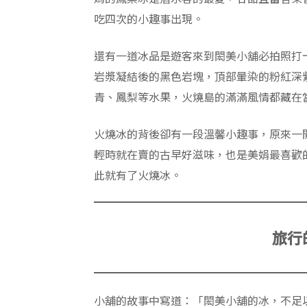
吃四次的小趣事出現。
還有一道冰品是遊客來到閎美小舖必拍照打
岩漿凝結後的黑色岩塊，頂部暈染的粉紅深
青、鳳梨等水果，火燒島的滿滿風情都藏在
火燒冰的背後卻有一段溫馨小趣事，原來一
輕時就在賣的古早好滋味，也是美娟最喜歡
此就有了火燒冰。
旅行
小舖的故事中寫道：「閎美小舖的冰，不足