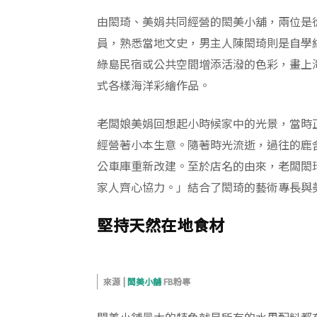
由閎琦、美娟共同經營的閎美小舖，兩位是
員，熟悉當地文史，男主人陳閎琦則是自學
綠島民宿或公共空間增添活潑的色彩，畫上
式各樣海洋彩繪作品。
老闆娘美娟回想起小時候家中的光景，當時
經營著小本生意。隨著時光流逝，過往的鹿
公車庫重新改建。至於店名的由來，老闆閎
家人齊心協力。」結合了閎琦的藝術專長與
堅持天然在地食材
來源 |
閎美小舖
FB粉專