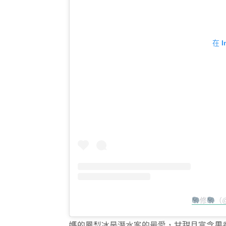
在 
修
（@
媽的鳳梨冰是潛水客的最愛，甘甜且富含果