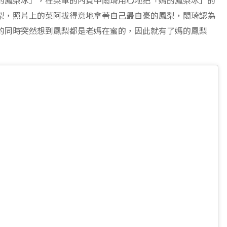
的鳳梨冰」，在菜單的內頁中閎琦用心地把「媽的鳳梨冰」的
梨，照片上的菜阿拔得意地拿著自己最自豪的鳳梨，閎琦認為
的同時突然想到鳳梨都是老媽在蜜的，因此就有了媽的鳳梨