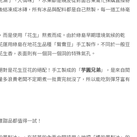
充滿了「人情味」，水果都是親友從對面台東幫忙採購直接寄
後結凍成冰磚，所有冰品與配料都是自己熬製，每一道工絲毫
，而是使用「花生」熬煮而成。由於綠島早期環境氣候的乾
花運用綠島在地花生品種「鴛鴦豆」手工製作，不同於一般豆
花生香，表面則有一個洞一個洞的特殊氣孔。
絕對是花生豆花的絕配！手工製成的「
芋圓兄弟
」，是來自閎
量多浪費老闆不定期煮一批賣完就沒了，所以能吃到彈牙富有
樣甜品都值得一試！