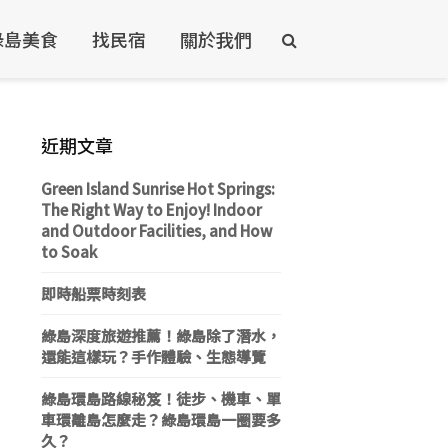
綠島美食
找民宿
關於我們
近期文章
Green Island Sunrise Hot Springs:
The Right Way to Enjoy! Indoor
and Outdoor Facilities, and How
to Soak
即時船票時刻表
綠島深度旅遊推薦！綠島除了潛水，
還能這樣玩？手作體驗、生態導覽
綠島環島路線秘笈！徒步、機車、單
車環離島怎麼走？綠島環島一圈要多
久？