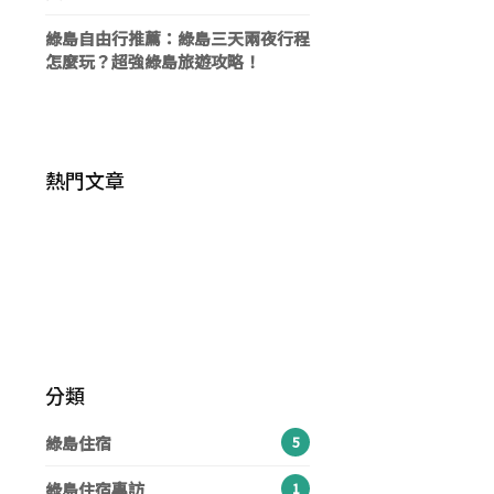
綠島自由行推薦：綠島三天兩夜行程
怎麼玩？超強綠島旅遊攻略！
熱門文章
綠島美食推薦：30 間以上必吃美食：
《2022綠島景點》24個必玩景點、日
《綠島旅遊懶人包》綠島怎麼去？最佳
在地小吃、早午餐、海景咖啡，綠島美
出夕陽觀賞點、私房秘境、網美打卡
綠島旅遊季節？三天兩夜/兩天一夜/一
食地圖一覽
點，環島一圈輕鬆玩遍
日遊行程
分類
綠島住宿
5
綠島住宿專訪
1