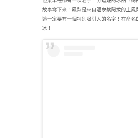
但菜單裡卻有一項名字十分逗趣的冰品「媽
故事寫下來。鳳梨是來自溫泉蔡阿拔的土鳳
這一定要有一個特別吸引人的名字！在命名
冰！