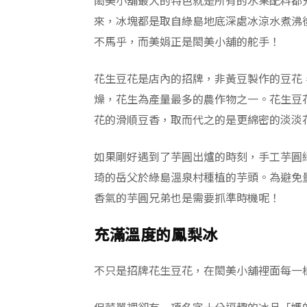
閎美小舖最大的特色就是所有的水果配料都
來，冰塊都是取自綠島地底深處冰涼水煮沸
不馬乎，而美娟正是閎美小舖的舵手！
花生豆花是店內的招牌，非黃豆製作的豆花
燥，花生為產量最多的農作物之一。花生豆
花的滑順豆香，取而代之的是更綿密的淡淡
如果剛好遇到了芋圓出爐的時刻，手工芋圓
琦的岳父於綠島溫泉村種植的芋頭。為避免
香氣的芋圓兄弟也是需要抓準時機呢！
充滿溫度的鳳梨冰
不只是招牌花生豆花，在閎美小舖裡面每一