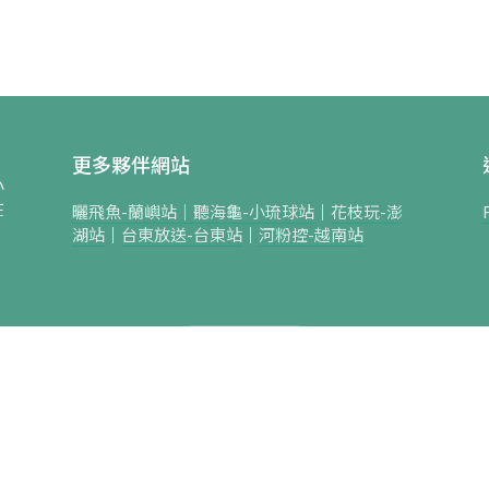
更多夥伴網站
小
在
曬飛魚-蘭嶼站｜
聽海龜-小琉球站
｜
花枝玩-澎
湖站
｜
台東放送-台東站
｜
河粉控-越南站