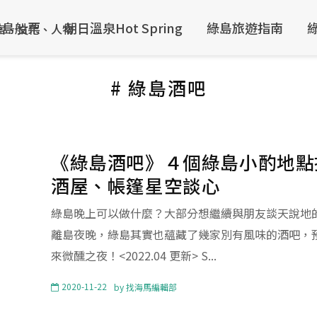
綠島船票
朝日溫泉Hot Spring
綠島旅遊指南
# 綠島酒吧
《綠島酒吧》４個綠島小酌地點
酒屋、帳篷星空談心
綠島晚上可以做什麼？大部分想繼續與朋友談天說地
離島夜晚，綠島其實也蘊藏了幾家別有風味的酒吧，
來微醺之夜！<2022.04 更新> S...
2020-11-22
by
找海馬編輯部