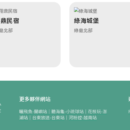
翔鼎民宿
綠海城堡
島北部
綠島北部
更多夥伴網站
小
在
曬飛魚-蘭嶼站｜
聽海龜-小琉球站
｜
花枝玩-澎
湖站
｜
台東放送-台東站
｜
河粉控-越南站