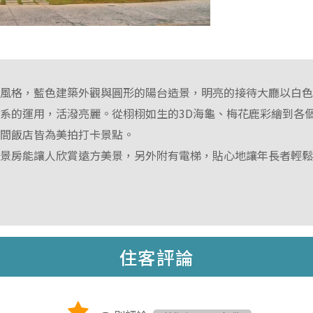
術風格，藍色建築外觀與圓形的陽台造景，明亮的接待大廳以白
系的運用，活潑亮麗。從栩栩如生的3D海龜、梅花鹿彩繪到各
整間飯店皆為美拍打卡景點。
海景房能讓人欣賞遠方美景，另外附有電梯，貼心地讓年長者輕
住客評論