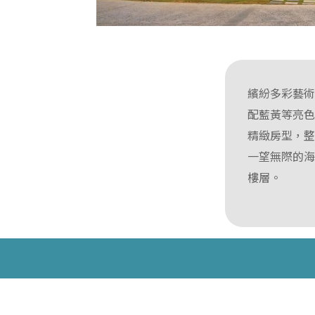
繽紛多彩藝
配藍黃等亮色
精緻房型，
一望無際的
樓層。