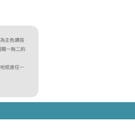
色為主色調搭
個獨一無二的
鬆地抵達任一