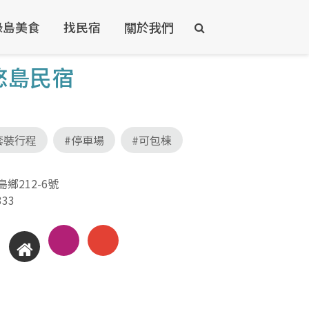
綠島美食
找民宿
關於我們
悠島民宿
套裝行程
#停車場
#可包棟
鄉212-6號
333