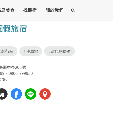
綠島美食
找民宿
關於我們
個假旅宿
套裝行程
#停車場
#背包床房型
鄉中寮205號
399
、
0900-799950
878v