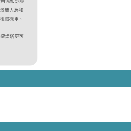
間選用溫和舒服
海景雙人房和
、租借機車、
地標燈塔更可