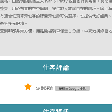
格，由熱情的民宿主人 Ivan & Petty 親自設計與規劃，房
淨整齊，用心布置的空中庭園，提供旅人放鬆自在的環境。除了
還有適合低預算背包客的膠囊背包房可供選擇，也提供代訂船票
夜遊等多元服務。
置到哪都非常方便，距離機場騎車僅需 1 分鐘，中寮港與綠島
。
住客評論
則評論
技術由Google提供
住宿資訊