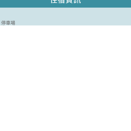
停車場
背包床房型
#可開伙
#潛水課程安排
#可包棟
#附早餐
更多旅宿推薦
綠島小鎮民宿
藍色海灣民宿