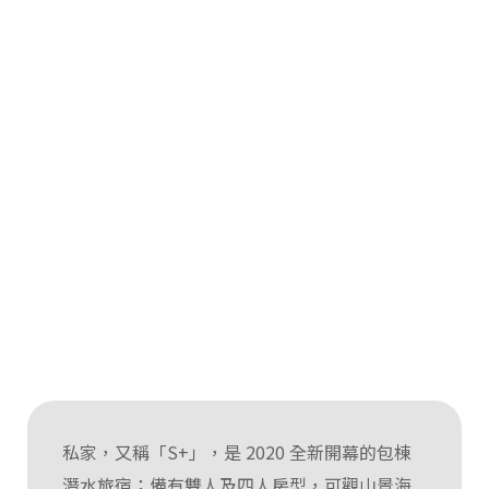
私家，又稱「S+」，是 2020 全新開幕的包棟
潛水旅宿；備有雙人及四人房型，可觀山景海