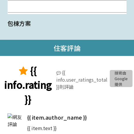
{{ item.room_name }}
{{ item.price_weekdays | currency }} 起
包棟方案
住客評論
{{
{{
技術由
Google
info.user_ratings_total
info.rating
提供
}}則評論
}}
{{ item.author_name }}
{{ item.text }}