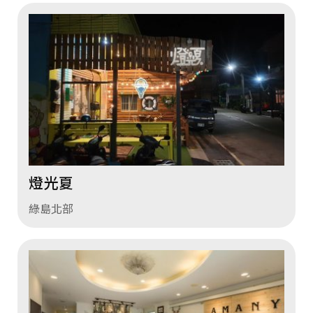
燈光夏
綠島北部