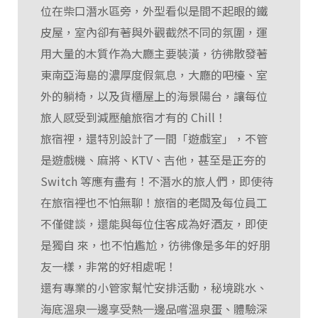
位在柴口潛水區旁，外型看似是間不起眼的鐵
皮屋，室內卻有著與外觀截然不同的氛圍，運
用大量的木質作為大廳主要裝潢，彷彿散發著
東南亞海島的濃厚度假氣息，大廳的吧檯、室
外的躺椅，以及貨櫃屋上的海景陽台，讓每位
旅人感受到減壓艙旅宿才有的 Chill！
旅宿裡，還特別設計了一間「遊戲室」，不管
是遊戲機、麻將、KTV、吉他，甚至是正夯的
Switch 等應有盡有！不潛水的旅人們，即使待
在旅宿裡也不怕無聊！旅宿的老闆及每位員工
不僅健談，還能與每位住客成為好酒友，即使
是獨自 來，也不怕尷尬，彷彿像是多年的好朋
友一樣，非常的好相處呢！
還有專業的小管家幫忙安排活動，秘境跳水、
海底溫泉一邊享受熱一邊品嚐溫泉蛋、體驗深