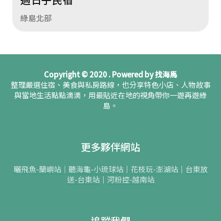
綠島北部
Copyright © 2020 . Powered by 找海馬
整理嚴選住宿、美食與私房路線，也分享特色小店、人物故事
與當地生活點點滴滴，用最貼近在地的視角帶你一遊再遊綠
島。
更多夥伴網站
曬飛魚-蘭嶼站｜
聽海龜-小琉球站
｜
花枝玩-澎湖站
｜
台東放
送-台東站
｜
河粉控-越南站
追蹤我們