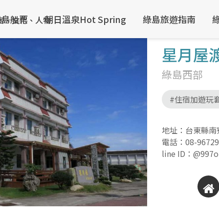
綠島船票
朝日溫泉Hot Spring
綠島旅遊指南
星月屋
綠島西部
#住宿加遊玩
地址：台東縣南寮
電話：
08-9672
line ID：@997o