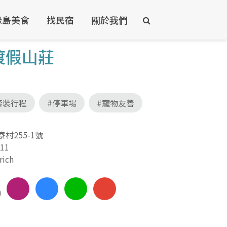
綠島美食
找民宿
關於我們
渡假山莊
套裝行程
#停車場
#寵物友善
村255-1號
911
rich