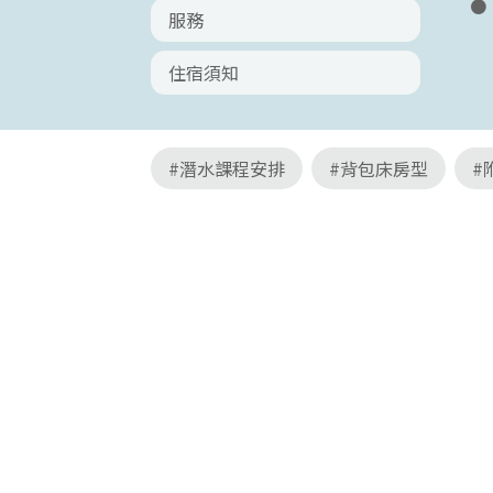
服務
住宿須知
#潛水課程安排
#背包床房型
#
快樂潛水民宿
綠島西部