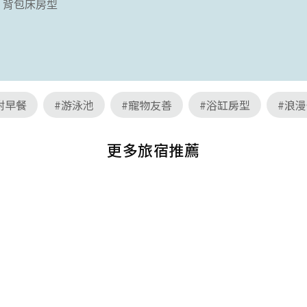
背包床房型
附早餐
#游泳池
#寵物友善
#浴缸房型
#浪
更多旅宿推薦
火燒島潛水度假中
綠島西部
愛上綠島民宿