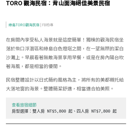
TORO 觀海民宿：背山面海絕佳美景民宿
綠島TORO觀海民宿
| FB粉專
在房間內享受私人海景就是這麼簡單！獨棟的觀海民宿坐
落於柴口浮潛區和綠島白色燈塔之間，在一望無際的潔白
沙灘上。早晨看著無敵海景享用早餐，或是在房內陽台吹
著海風，都是相當的優閒。
民宿整體設計以日式簡約風格為主，將所有的美都襯托給
大落地窗的海景。整體簡潔舒適，相當適合拍美照。
查看旅宿細節
房型選擇：雙人房 NT$5,800 起、四人房 NT$7,800 起