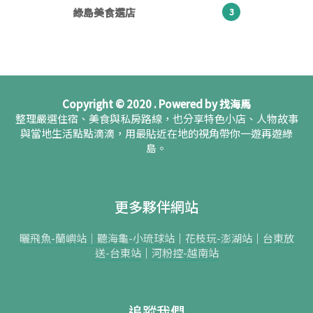
綠島美食選店
3
Copyright © 2020 . Powered by 找海馬
整理嚴選住宿、美食與私房路線，也分享特色小店、人物故事
與當地生活點點滴滴，用最貼近在地的視角帶你一遊再遊綠
島。
更多夥伴網站
曬飛魚-蘭嶼站｜
聽海龜-小琉球站
｜
花枝玩-澎湖站
｜
台東放
送-台東站
｜
河粉控-越南站
追蹤我們