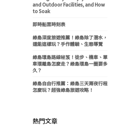
and Outdoor Facilities, and How
to Soak
即時船票時刻表
綠島深度旅遊推薦！綠島除了潛水，
還能這樣玩？手作體驗、生態導覽
綠島環島路線秘笈！徒步、機車、單
車環離島怎麼走？綠島環島一圈要多
久？
綠島自由行推薦：綠島三天兩夜行程
怎麼玩？超強綠島旅遊攻略！
熱門文章