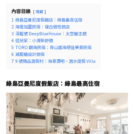
內容目錄
隱藏
1
綠島亞曼尼度假飯店：綠島最高住宿
2
海堤加蛋民宿：復古個性旅店
3
深藍號 DeepBlueHouse：太空艙主題
4
這兒家：小清新舒適
5
TORO 觀海民宿：背山面海絕佳美景民宿
6
減壓艙設計旅宿
7
9 號精品渡假村：海景酒吧、潛水度假 Villa
綠島亞曼尼度假飯店：綠島最高住宿