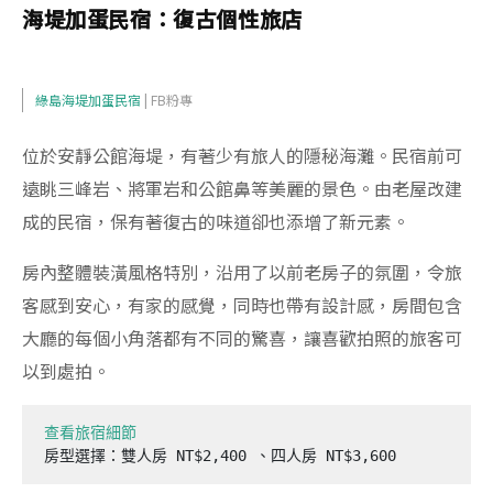
海堤加蛋民宿：復古個性旅店
綠島海堤加蛋民宿
| FB粉專
位於安靜公館海堤，有著少有旅人的隱秘海灘。民宿前可
遠眺三峰岩、將軍岩和公館鼻等美麗的景色。由老屋改建
成的民宿，保有著復古的味道卻也添增了新元素。
房內整體裝潢風格特別，沿用了以前老房子的氛圍，令旅
客感到安心，有家的感覺，同時也帶有設計感，房間包含
大廳的每個小角落都有不同的驚喜，讓喜歡拍照的旅客可
以到處拍。
查看旅宿細節
房型選擇：雙人房 NT$2,400 、四人房 NT$3,600