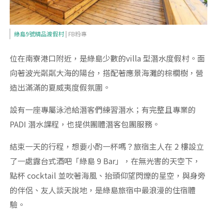
綠島9號精品渡假村
| FB粉專
位在南寮港口附近，是綠島少數的villa 型潛水度假村。面
向著波光粼粼大海的陽台，搭配著應景海灘的棕櫚樹，營
造出滿滿的夏威夷度假氛圍。
設有一座專屬泳池給潛客們練習潛水；有完整且專業的
PADI 潛水課程，也提供團體潛客包團服務。
結束一天的行程，想要小酌一杯嗎？旅宿主人在 2 樓設立
了一處露台式酒吧「綠島 9 Bar」，在無光害的天空下，
點杯 cocktail 並吹著海風、抬頭仰望閃爍的星空，與身旁
的伴侶、友人談天說地，是綠島旅宿中最浪漫的住宿體
驗。