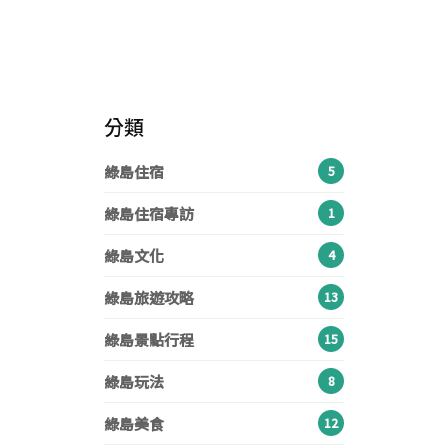
綠島美食推薦：30 間以上必吃美食：
《2022綠島景點》24個必玩景點、日
《綠島旅遊懶人包》綠島怎麼去？最佳
在地小吃、早午餐、海景咖啡，綠島美
出夕陽觀賞點、私房秘境、網美打卡
綠島旅遊季節？三天兩夜/兩天一夜/一
食地圖一覽
點，環島一圈輕鬆玩遍
日遊行程
分類
綠島住宿
5
綠島住宿專訪
1
綠島文化
4
綠島旅遊攻略
13
綠島景點行程
15
綠島玩法
8
綠島美食
12