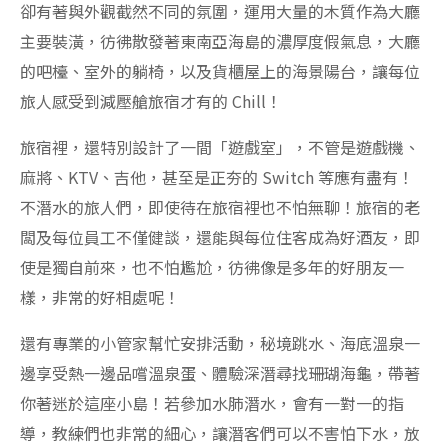
卻有著與外觀截然不同的氛圍，運用大量的木質作為大廳
主要裝潢，彷彿散發著東南亞海島的濃厚度假氣息，大廳
的吧檯、室外的躺椅，以及貨櫃屋上的海景陽台，讓每位
旅人感受到減壓艙旅宿才有的 Chill！
旅宿裡，還特別設計了一間「遊戲室」，不管是遊戲機、
麻將、KTV、吉他，甚至是正夯的 Switch 等應有盡有！
不潛水的旅人們，即使待在旅宿裡也不怕無聊！旅宿的老
闆及每位員工不僅健談，還能與每位住客成為好酒友，即
使是獨自前來，也不怕尷尬，彷彿像是多年的好朋友一
樣，非常的好相處呢！
還有專業的小管家幫忙安排活動，秘境跳水、海底溫泉一
邊享受熱一邊品嚐溫泉蛋、體驗深潛尋找珊瑚海龜，帶著
你著迷於這座小島！若參加水肺潛水，會有一對一的指
導，教練們也非常的細心，讓潛客們可以不害怕下水，放