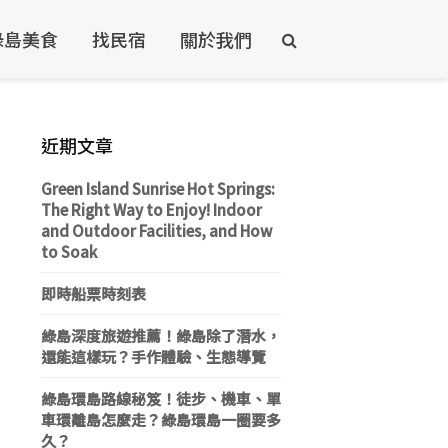
綠島美食
找民宿
關於我們
近期文章
Green Island Sunrise Hot Springs:
The Right Way to Enjoy! Indoor
and Outdoor Facilities, and How
to Soak
即時船票時刻表
綠島深度旅遊推薦！綠島除了潛水，
還能這樣玩？手作體驗、生態導覽
綠島環島路線秘笈！徒步、機車、單
車環離島怎麼走？綠島環島一圈要多
久？