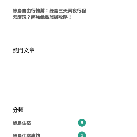
綠島自由行推薦：綠島三天兩夜行程
怎麼玩？超強綠島旅遊攻略！
熱門文章
綠島美食推薦：30 間以上必吃美食：
《綠島旅遊懶人包》綠島怎麼去？最佳
在地小吃、早午餐、海景咖啡，綠島美
綠島旅遊季節？三天兩夜/兩天一夜/一
食地圖一覽
日遊行程
《2022綠島景點》24個必玩景點、日
分類
出夕陽觀賞點、私房秘境、網美打卡
點，環島一圈輕鬆玩遍
綠島住宿
5
綠島住宿專訪
1