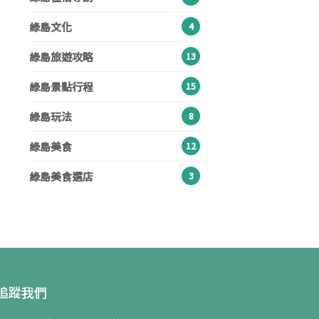
綠島文化
4
綠島旅遊攻略
13
綠島景點行程
15
綠島玩法
8
綠島美食
12
綠島美食選店
3
追蹤我們